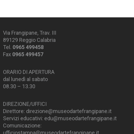
Via Frangipane, Trav. III
89129 Reggio Calabria
Tel.
0965 499458
Fax
0965 499457
ORARIO DI APERTURA
dal lunedì al sabato
08.30 – 13.30
DIREZIONE/UFFICI
Direttore: direzione@museodartefrangipane.it
Servizi educativi: edu@museodartefrangipane.it
Comunicazione:
ufficiostampa@museodartefrangipane.it