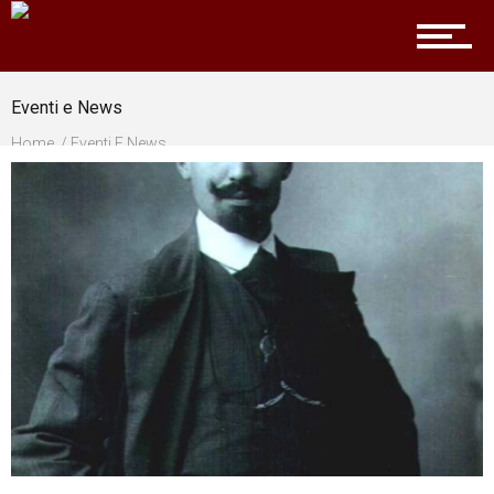
Partner
Eventi e News
Home
Eventi E News
Home
Patrimonio Artistico
Attività
Biblioteca e Archivio storico