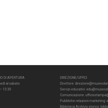
IO DI APERTURA
DIREZIONE/UFFICI
nedì al sabato
Direttore: direzione@museodar
 – 13.30
Servizi educativi: edu@museoda
Comunicazione: ufficiostampa
Pubbliche relazioni marketing:
Biblioteca Archivio storico: bi