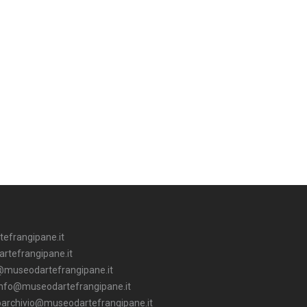
tefrangipane.it
rtefrangipane.it
@museodartefrangipane.it
 info@museodartefrangipane.it
blioarchivio@museodartefrangipane.it