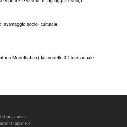
esperire le varietà di linguaggi artistici, e
di svantaggio socio- culturale.
atorio Modellistica (dal modello 3D tradizionale
tefrangipane.it
rtefrangipane.it