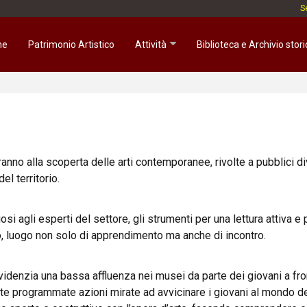
Se
me
Patrimonio Artistico
Attività
Biblioteca e Archivio stori
nno alla scoperta delle arti contemporanee, rivolte a pubblici di
el territorio.
uriosi agli esperti del settore, gli strumenti per una lettura attiv
, luogo non solo di apprendimento ma anche di incontro.
 evidenzia una bassa affluenza nei musei da parte dei giovani a fr
tate programmate azioni mirate ad avvicinare i giovani al mondo de