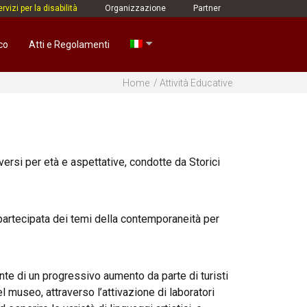
rvizi per la disabilità
Organizzazione
Partner
co
Atti e Regolamenti
Home
Attività Educative
versi per età e aspettative, condotte da Storici
a e partecipata dei temi della contemporaneità per
onte di un progressivo aumento da parte di turisti
l museo, attraverso l’attivazione di laboratori