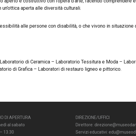
go aperto e costruttivo con l’opera d’arte, facendo comprendere ed 
n’ottica aperta alle diversità culturali.
cessibilità alle persone con disabilità, o che vivono in situazione 
– Laboratorio di Ceramica – Laboratorio Tessitura e Moda – Labor
torio di Grafica – Laboratori di restauro ligneo e pittorico.
IO DI APERTURA
DIREZIONE/UFFICI
nedì al sabato
Direttore: direzione@museodar
 – 13.30
Servizi educativi: edu@museoda