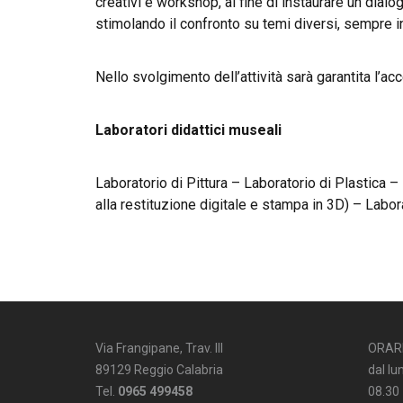
creativi e workshop, al fine di instaurare un dialo
stimolando il confronto su temi diversi, sempre in u
Nello svolgimento dell’attività sarà garantita l’ac
Laboratori didattici museali
Laboratorio di Pittura – Laboratorio di Plastica 
alla restituzione digitale e stampa in 3D) – Labora
Via Frangipane, Trav. III
ORAR
89129 Reggio Calabria
dal lu
Tel.
0965 499458
08.30