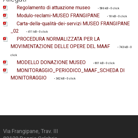
Regolamento di attuazione museo
• 586 kB • 0 click
Modulo-reclami-MUSEO FRANGIPANE
Biblioteca e Archivio storico
• 18 kB • 0 click
Carta-della-qualità-dei-servizi MUSEO FRANGIPANE
_02
• 411 kB • 0 click
PROCEDURA NORMALIZZATA PER LA
Atti e Regolamenti
MOVIMENTAZIONE DELLE OPERE DEL MAAF
• 743 kB • 0
click
MODELLO DONAZIONE MUSEO
• 801 kB • 0 click
MONITORAGGIO_PERIODICO_MAAF_SCHEDA DI
MONITORAGGIO
• 342 kB • 0 click
Via Frangipane, Trav. III